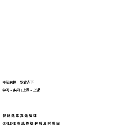
考证实操 双管齐下
学习
=
实习
|
上课
=
上课
智 能 题 库 真 题 演 练
ONLINE
在
线
答
疑
解
惑
及
时
巩
固