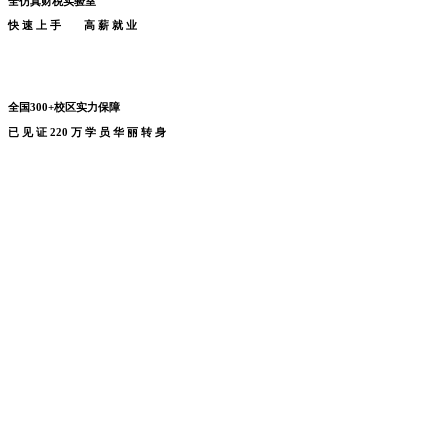
全仿真财税实验室
快
速
上
手
高
薪
就
业
全国300+校区实力保障
已
见
证
220
万
学
员
华
丽
转
身