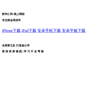
财华仁和·线上网校
专注财会培训
年
iPhone下载
iPad下载
安卓手机下载
安卓平板下载
名师梦之队 打造放心学
资
深
讲
师
领
航
|
学
习
不
走
弯
路