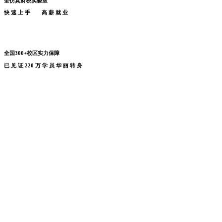
全仿真财税实验室
快
速
上
手
高
薪
就
业
全国300+校区实力保障
已
见
证
220
万
学
员
华
丽
转
身