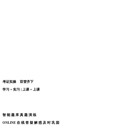
考证实操 双管齐下
学习
=
实习
|
上课
=
上课
智 能 题 库 真 题 演 练
ONLINE
在
线
答
疑
解
惑
及
时
巩
固