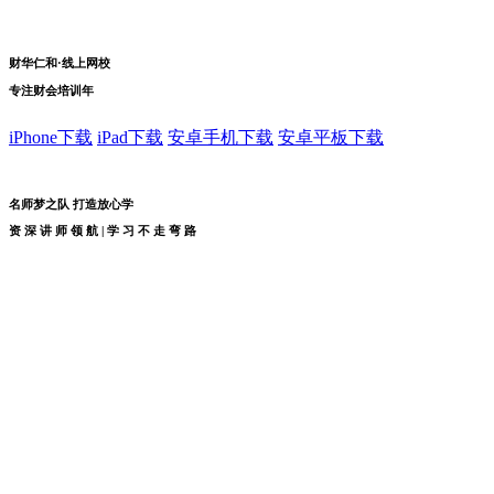
财华仁和·线上网校
专注财会培训
年
iPhone下载
iPad下载
安卓手机下载
安卓平板下载
名师梦之队 打造放心学
资
深
讲
师
领
航
|
学
习
不
走
弯
路