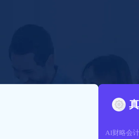
AI财略会