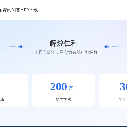
库
资讯
问答
APP下载
辉煌仁和
24年匠心坚守，用实力铸就行业标杆
0
200
3
+
万
+
城市
培养学员
全国