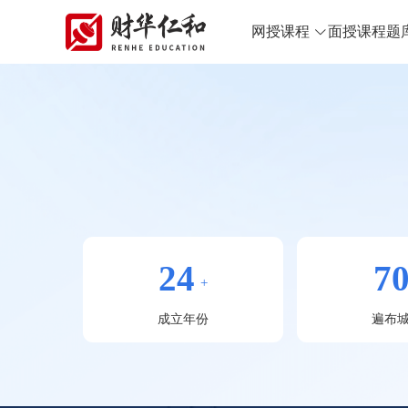
网授课程
面授课程
题
24
7
+
成立年份
遍布