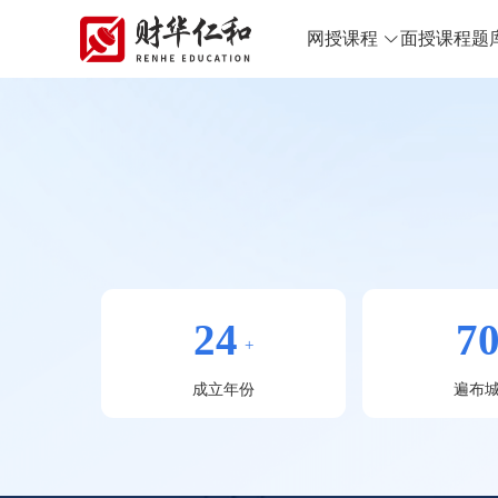
网授课程
面授课程
题
24
7
+
成立年份
遍布