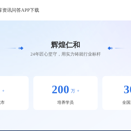
库
资讯
问答
APP下载
辉煌仁和
24年匠心坚守，用实力铸就行业标杆
0
200
3
+
万
+
城市
培养学员
全国